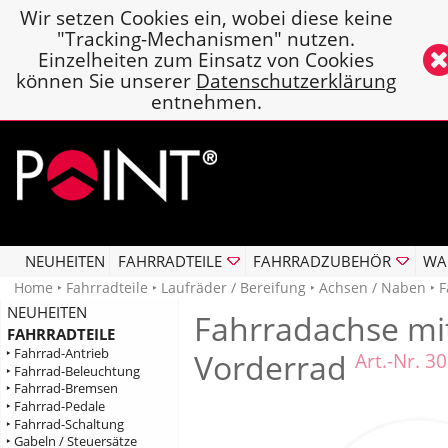
Wir setzen Cookies ein, wobei diese keine
"Tracking-Mechanismen" nutzen.
Einzelheiten zum Einsatz von Cookies
können Sie unserer
Datenschutzerklärung
entnehmen.
NEUHEITEN
FAHRRADTEILE
FAHRRADZUBEHÖR
WA
Home
‣
Fahrradteile
‣
Laufräder / Bereifung
‣
Achsen / Naben
‣ F
NEUHEITEN
Fahrradachse mi
FAHRRADTEILE
‣ Fahrrad-Antrieb
Vorderrad
Art.-Nr. 3
‣ Fahrrad-Beleuchtung
‣ Fahrrad-Bremsen
‣ Fahrrad-Pedale
‣ Fahrrad-Schaltung
‣ Gabeln / Steuersätze