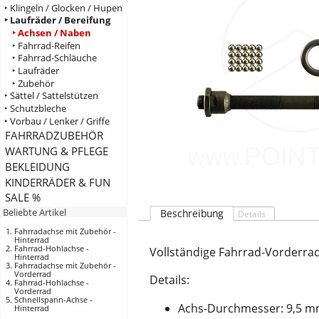
‣ Klingeln / Glocken / Hupen
‣ Laufräder / Bereifung
‣ Achsen / Naben
‣ Fahrrad-Reifen
‣ Fahrrad-Schläuche
‣ Laufräder
‣ Zubehör
‣ Sättel / Sattelstützen
‣ Schutzbleche
‣ Vorbau / Lenker / Griffe
FAHRRADZUBEHÖR
WARTUNG & PFLEGE
BEKLEIDUNG
KINDERRÄDER & FUN
SALE %
Beliebte Artikel
Beschreibung
Details
Fahrradachse mit Zubehör -
Hinterrad
Fahrrad-Hohlachse -
Vollständige Fahrrad-Vorderrad
Hinterrad
Fahrradachse mit Zubehör -
Vorderrad
Details:
Fahrrad-Hohlachse -
Vorderrad
Schnellspann-Achse -
Achs-Durchmesser: 9,5 
Hinterrad