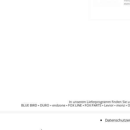
mm,
mm.
In unserem Lieferprogramm finden Sie 
BLUE BIRD
•
DURO
•
endzone
•
FOX LINE
•
FOX PARTS
•
Levior
•
monz
•
O
Datenschutzer