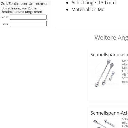
Achs-Länge: 130 mm
Zoll/Zentimeter-Umrechner
Umrechnung von Zoll in
Material: Cr-Mo
Zentimeter und umgekehrt:
Zoll:
cm:
Weitere Ang
Schnellspannset 
Mate
Alu
Mo,
Ein
VR 
Sat
mm.
Schnellspann-Ach
Sch
mit
Deta