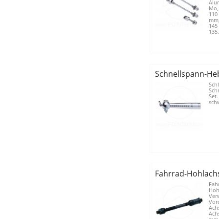
Alu
Mo,
110
mm,
145
135.
Schnellspann-Heb
Schl
Sch
Set.
schw
Fahrrad-Hohlachs
Fah
Hoh
Ver
Vor
Achs
Ach