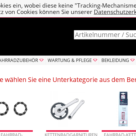
kies ein, wobei diese keine "Tracking-Mechanism
tz von Cookies können Sie unserer
Datenschutzer
AHRRADZUBEHÖR
WARTUNG & PFLEGE
BEKLEIDUNG
te wählen Sie eine Unterkategorie aus dem Be
FAHRRAD-
KETTENRADGARNITUREN
FAHRRAD-KET