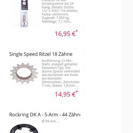
Passend für alle
Schaltsysteme bis 24
Gang. Details: Größe:
1/2" x 3/32" 116 Glieder,
Farbe: verchromt,
Zugkraft: 1.050 kg,
Nietlänge: 7,1 mm...
*
16,95 €
18 Zähne
Single Speed Ritzel 18 Zähne
Ausführung: Cr-Mo-
Stahl, doppelt gehärtet
Kassetten-Typ, Der
dünne Spacer verhindert
das Aufsetzen der Kette
bei kleineren
Zähnezahlen, Zahnhöhe:
7 mm, Stärke: 1,8 mm...
*
14,95 €
ähne
Rockring DK A - 5-Arm - 44 Zähne
Ø 94 mm ...