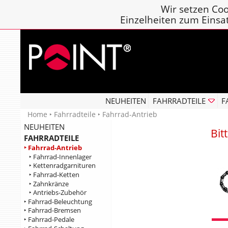
Wir setzen Coo
Einzelheiten zum Einsa
NEUHEITEN
FAHRRADTEILE
F
Home
‣
Fahrradteile
‣ Fahrrad-Antrieb
NEUHEITEN
Bit
FAHRRADTEILE
‣ Fahrrad-Antrieb
‣ Fahrrad-Innenlager
‣ Kettenradgarnituren
‣ Fahrrad-Ketten
‣ Zahnkränze
‣ Antriebs-Zubehör
‣ Fahrrad-Beleuchtung
‣ Fahrrad-Bremsen
‣ Fahrrad-Pedale