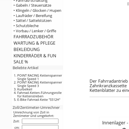
‣ Fahrrad-Schaltung
‣ Gabeln / Steuersätze
‣ Klingeln / Glocken / Hupen
‣ Laufräder / Bereifung
‣ Sättel / Sattelstützen
‣ Schutzbleche
‣ Vorbau / Lenker / Griffe
FAHRRADZUBEHÖR
WARTUNG & PFLEGE
BEKLEIDUNG
KINDERRÄDER & FUN
SALE %
Beliebte Artikel
POINT RACING Kettenspanner
Single Speed 1
Der Fahrradantrieb
POINT RACING Kettenspanner
Zahnkranzkassette 
Single Speed 3
Kurbelkeil
Kettenblätter zu ei
Fahrrad-Ketten-Führungsrolle
für Kettenstreben
E-Bike Fahrrad-Kette "S512H"
Zoll/Zentimeter-Umrechner
Umrechnung von Zoll in
Zentimeter und umgekehrt:
Zoll:
Innenlager 
cm: