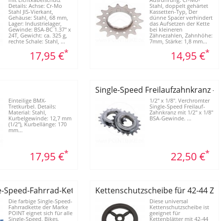
mit Lichtkabelschutz
Ausführung: Cr-Mo-
Details: Achse: Cr-Mo
Stahl, doppelt gehärtet
Stahl JIS-Vierkant,
Kassetten-Typ, Der
Gehäuse: Stahl, 68 mm,
dünne Spacer verhindert
Lager: Industrielager,
das Aufsetzen der Kette
Gewinde: BSA-BC 1.37" x
bei kleineren
24T, Gewicht: ca. 325 g,
Zähnezahlen, Zahnhöhe:
rechte Schale: Stahl, ...
7mm, Stärke: 1,8 mm...
*
*
17,95 €
14,95 €
Single-Speed Freilaufzahnkranz - 
Einteilige BMX-
1/2" x 1/8". Verchromter
Tretkurbel. Details:
Single-Speed Freilauf-
Material: Stahl,
Zahnkranz mit 1/2" x 1/8"
Kurbelgewinde: 12,7 mm
BSA-Gewinde. ...
(1/2"), Kurbellänge: 170
mm...
*
*
17,95 €
22,50 €
e-Speed-Fahrrad-Kette "Magic Colour"
Kettenschutzscheibe für 42-44 Z
Die farbige Single-Speed-
Diese universal
Fahrradkette der Marke
Kettenschutzscheibe ist
POINT eignet sich für alle
geeignet für
Single-Speed, Bikes,
Kettenblätter mit 42-44