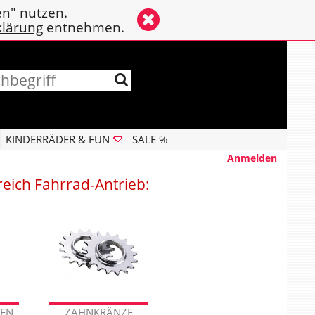
en" nutzen.
klärung
entnehmen.
KINDERRÄDER & FUN
SALE %
Anmelden
reich Fahrrad-Antrieb:
TEN
ZAHNKRÄNZE