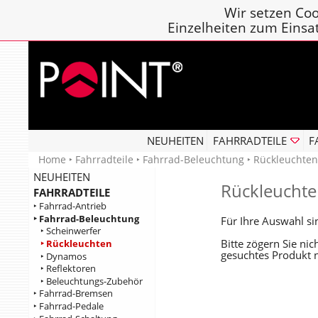
Wir setzen Coo
Einzelheiten zum Einsa
NEUHEITEN
FAHRRADTEILE
F
Home
‣
Fahrradteile
‣
Fahrrad-Beleuchtung
‣ Rückleuchte
NEUHEITEN
Rückleucht
FAHRRADTEILE
‣ Fahrrad-Antrieb
‣ Fahrrad-Beleuchtung
Für Ihre Auswahl si
‣ Scheinwerfer
Bitte zögern Sie ni
‣ Rückleuchten
gesuchtes Produkt n
‣ Dynamos
‣ Reflektoren
‣ Beleuchtungs-Zubehör
‣ Fahrrad-Bremsen
‣ Fahrrad-Pedale