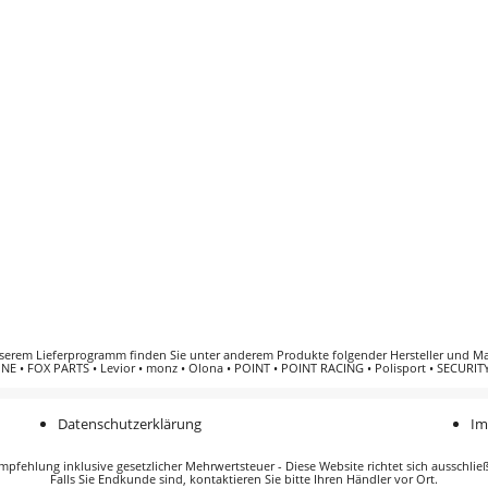
serem Lieferprogramm finden Sie unter anderem Produkte folgender
Hersteller und M
INE
•
FOX PARTS
•
Levior
•
monz
•
Olona
•
POINT
•
POINT RACING
•
Polisport
•
SECURITY
Datenschutzerklärung
Im
pfehlung inklusive gesetzlicher Mehrwertsteuer - Diese Website richtet sich ausschlie
Falls Sie Endkunde sind, kontaktieren Sie bitte Ihren Händler vor Ort.