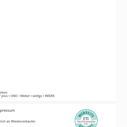
arken
:
 plus
•
UNO
•
Weber
•
wellgo
•
WIDEK
pressum
ßlich an Wiederverkäufer.