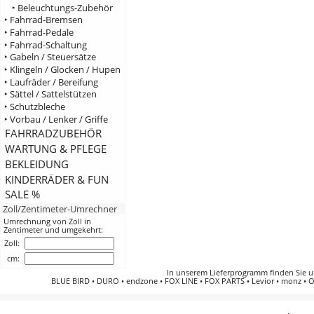
‣ Beleuchtungs-Zubehör
‣ Fahrrad-Bremsen
‣ Fahrrad-Pedale
‣ Fahrrad-Schaltung
‣ Gabeln / Steuersätze
‣ Klingeln / Glocken / Hupen
‣ Laufräder / Bereifung
‣ Sättel / Sattelstützen
‣ Schutzbleche
‣ Vorbau / Lenker / Griffe
FAHRRADZUBEHÖR
WARTUNG & PFLEGE
BEKLEIDUNG
KINDERRÄDER & FUN
SALE %
Zoll/Zentimeter-Umrechner
Umrechnung von Zoll in
Zentimeter und umgekehrt:
Zoll:
cm:
In unserem Lieferprogramm finden Sie 
BLUE BIRD
•
DURO
•
endzone
•
FOX LINE
•
FOX PARTS
•
Levior
•
monz
•
O