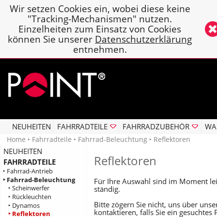
Wir setzen Cookies ein, wobei diese keine
"Tracking-Mechanismen" nutzen.
Einzelheiten zum Einsatz von Cookies
können Sie unserer
Datenschutzerklärung
entnehmen.
NEUHEITEN
FAHRRADTEILE
FAHRRADZUBEHÖR
WA
Home
‣
Fahrradteile
‣
Fahrrad-Beleuchtung
‣ Reflektoren
NEUHEITEN
Reflektoren
FAHRRADTEILE
‣ Fahrrad-Antrieb
‣ Fahrrad-Beleuchtung
Für Ihre Auswahl sind im Moment lei
‣ Scheinwerfer
ständig.
‣ Rückleuchten
Bitte zögern Sie nicht, uns über unse
‣ Dynamos
kontaktieren, falls Sie ein gesuchtes 
‣ Reflektoren