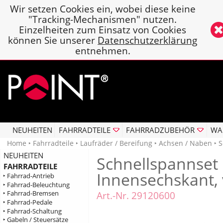
Wir setzen Cookies ein, wobei diese keine
"Tracking-Mechanismen" nutzen.
Einzelheiten zum Einsatz von Cookies
können Sie unserer
Datenschutzerklärung
entnehmen.
NEUHEITEN
FAHRRADTEILE
FAHRRADZUBEHÖR
WA
Home
‣
Fahrradteile
‣
Laufräder / Bereifung
‣
Achsen / Naben
‣ S
NEUHEITEN
Schnellspannset 
FAHRRADTEILE
Innensechskant,
‣ Fahrrad-Antrieb
‣ Fahrrad-Beleuchtung
‣ Fahrrad-Bremsen
Art.-Nr. 29120600
‣ Fahrrad-Pedale
‣ Fahrrad-Schaltung
‣ Gabeln / Steuersätze