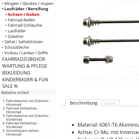
‣ Klingeln / Glocken / Hupen
‣ Laufräder / Bereifung
‣ Achsen / Naben
‣ Fahrrad-Reifen
‣ Fahrrad-Schläuche
‣ Laufräder
‣ Zubehör
‣ Sättel / Sattelstützen
‣ Schutzbleche
‣ Vorbau / Lenker / Griffe
FAHRRADZUBEHÖR
WARTUNG & PFLEGE
BEKLEIDUNG
KINDERRÄDER & FUN
SALE %
Beliebte Artikel
Fahrradachse mit Zubehör -
Beschreibung
Details
Hinterrad
Fahrrad-Hohlachse -
Hinterrad
Fahrradachse mit Zubehör -
Vorderrad
Fahrrad-Hohlachse -
Material: 6061-T6 Alumin
Vorderrad
Schnellspann-Achse -
Achse: Cr-Mo, mit Innens
Hinterrad