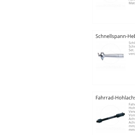
Mate
Schnellspann-Heb
Schl
Sch
Set.
verc
Fahrrad-Hohlachs
Fah
Hoh
Ver
Vor
Achs
Ach
mm,
mm.