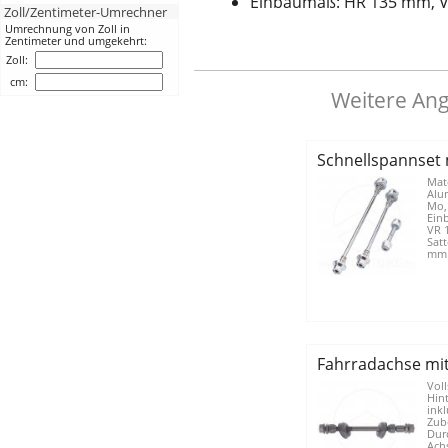
Einbaumaß: HR 135 mm, V
Zoll/Zentimeter-Umrechner
Umrechnung von Zoll in
Zentimeter und umgekehrt:
Zoll:
cm:
Weitere Ang
Schnellspannset 
Mate
Alu
Mo,
Ein
VR 
Sat
mm.
Fahrradachse mit
Voll
Hin
ink
Zube
Dur
Ach