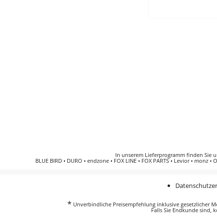
In unserem Lieferprogramm finden Sie 
BLUE BIRD
•
DURO
•
endzone
•
FOX LINE
•
FOX PARTS
•
Levior
•
monz
•
O
Datenschutzer
*
Unverbindliche Preisempfehlung inklusive gesetzlicher Meh
Falls Sie Endkunde sind, k