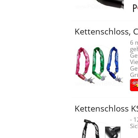
Kettenschloss, 
6 
ge
Ge
Vi
Ge
Gr
Lä
Kettenschloss K
- 
Si