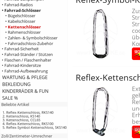
‣ Fahrrad-Radios
Zu
‣ Fahrrad-Schlösser
‣ Bügelschlösser
St
‣ Kabelschlösser
St
‣ Kettenschlösser
co
‣ Rahmenschlösser
üb
‣ Zahlen- & Symbolschlösser
Ko
‣ Fahrradschloss-Zubehör
‣ Fahrrad-Sicherheit
‣ Fahrrad-Ständer / Stützen
‣ Flaschen / Flaschenhalter
‣ Fahrrad-Kindersitze
‣ Fahrrad-Aufbewahrung
Reflex-Kettensc
WARTUNG & PFLEGE
BEKLEIDUNG
Ex
KINDERRÄDER & FUN
ge
SALE %
Re
Beliebte Artikel
un
Reflex-Kettenschloss, RKS140
Er
Kettenschloss, KS140
Kettenschloss, CCL65
be
Reflex-Kettenschloss, RKS100
um 
Reflex-Symbol-Kettenschloss, SKS140
Zoll/Zentimeter-Umrechner