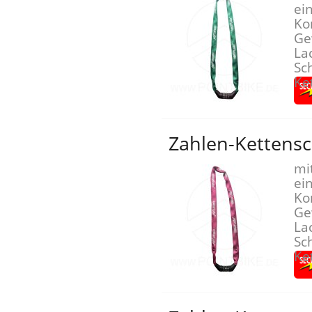
ei
Ko
Ge
La
Sch
Ke
Zahlen-Kettensc
mi
ei
Ko
Ge
La
Sch
Ke