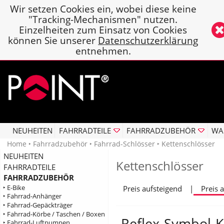
Wir setzen Cookies ein, wobei diese keine
"Tracking-Mechanismen" nutzen.
Einzelheiten zum Einsatz von Cookies
können Sie unserer
Datenschutzerklärung
entnehmen.
NEUHEITEN
FAHRRADTEILE
FAHRRADZUBEHÖR
WA
Home
‣
Fahrradzubehör
‣
Fahrrad-Schlösser
‣ Kettenschlösser
NEUHEITEN
Kettenschlösser
FAHRRADTEILE
FAHRRADZUBEHÖR
‣ E-Bike
Preis aufsteigend
|
Preis 
‣ Fahrrad-Anhänger
‣ Fahrrad-Gepäckträger
‣ Fahrrad-Körbe / Taschen / Boxen
Reflex-Symbol-K
‣ Fahrrad-Luftpumpen