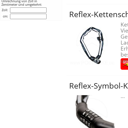
Umrechnung von Zoll in
Zentimeter und umgekehrt:
Zoll:
Reflex-Kettensc
cm:
Ke
Vi
Ge
La
Er
be
um
Reflex-Symbol-K
...