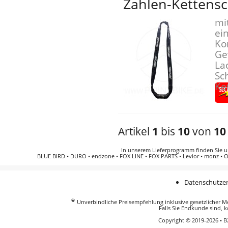
Zahlen-Kettensc
mi
ei
Ko
Ge
La
Sch
Ke
Artikel
1
bis
10
von
10
In unserem Lieferprogramm finden Sie 
BLUE BIRD
•
DURO
•
endzone
•
FOX LINE
•
FOX PARTS
•
Levior
•
monz
•
O
Datenschutzer
*
Unverbindliche Preisempfehlung inklusive gesetzlicher Meh
Falls Sie Endkunde sind, k
Copyright © 2019-2026 • 