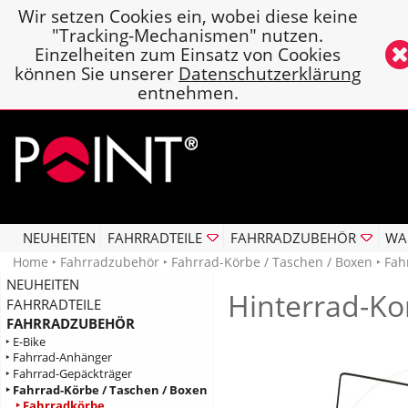
Wir setzen Cookies ein, wobei diese keine
"Tracking-Mechanismen" nutzen.
Einzelheiten zum Einsatz von Cookies
können Sie unserer
Datenschutzerklärung
entnehmen.
NEUHEITEN
FAHRRADTEILE
FAHRRADZUBEHÖR
WA
Home
‣
Fahrradzubehör
‣
Fahrrad-Körbe / Taschen / Boxen
‣
Fah
NEUHEITEN
Hinterrad-K
FAHRRADTEILE
FAHRRADZUBEHÖR
‣ E-Bike
‣ Fahrrad-Anhänger
‣ Fahrrad-Gepäckträger
‣ Fahrrad-Körbe / Taschen / Boxen
‣ Fahrradkörbe