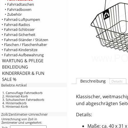
‣ Fahrradtaschen
‣ Fahrradboxen
‣ Zubehör
‣ Fahrrad-Luftpumpen
‣ Fahrrad-Radios
‣ Fahrrad-Schlösser
‣ Fahrrad-Sicherheit
‣ Fahrrad-Ständer / Stützen
‣ Flaschen / Flaschenhalter
‣ Fahrrad-Kindersitze
‣ Fahrrad-Aufbewahrung
WARTUNG & PFLEGE
BEKLEIDUNG
KINDERRÄDER & FUN
SALE %
Beschreibung
Details
Beliebte Artikel
Camouflage Fahrradkorb
Klassischer, weitmaschi
Hinterrad-Korb
Schultaschen Fahrradkorb
und abgeschrägten Seit
Hinterradkorb
Hinterrad-Korb
Details:
Zoll/Zentimeter-Umrechner
Umrechnung von Zoll in
Zentimeter und umgekehrt:
Maße: ca. 40 x 31 
Zoll: