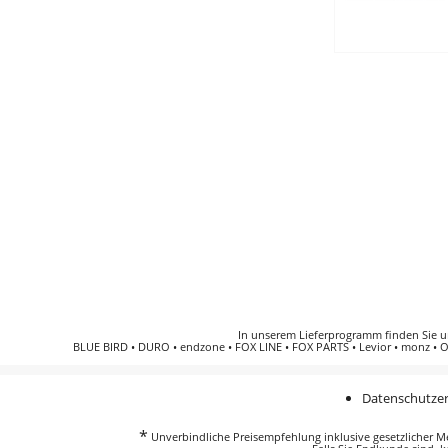
In unserem Lieferprogramm finden Sie 
BLUE BIRD
•
DURO
•
endzone
•
FOX LINE
•
FOX PARTS
•
Levior
•
monz
•
O
Datenschutzer
*
Unverbindliche Preisempfehlung inklusive gesetzlicher Meh