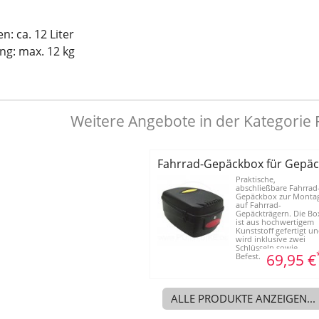
: ca. 12 Liter
ng: max. 12 kg
Weitere Angebote in der Kategorie
Fahrrad-Gepäckbox für Gepäc
Praktische,
abschließbare Fahrrad
Gepäckbox zur Monta
auf Fahrrad-
Gepäckträgern. Die Bo
ist aus hochwertigem
Kunststoff gefertigt u
wird inklusive zwei
Schlüsseln sowie
69,95 €
Befest...
ALLE PRODUKTE ANZEIGEN...