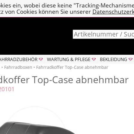
kies ein, wobei diese keine "Tracking-Mechanism
tz von Cookies können Sie unserer
Datenschutzer
AHRRADZUBEHÖR
WARTUNG & PFLEGE
BEKLEIDUNG
n
‣
Fahrradboxen
‣ Fahrradkoffer Top-Case abnehmbar
dkoffer Top-Case abnehmbar
120101