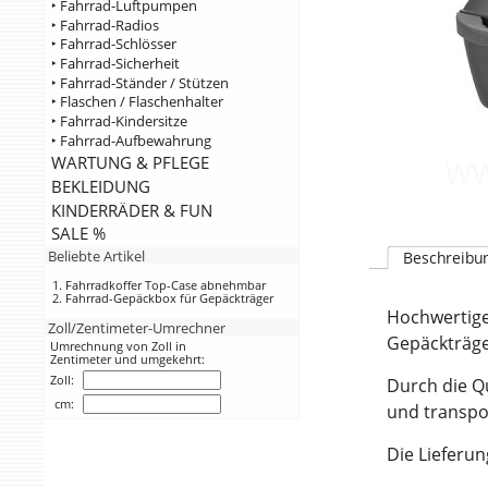
‣ Fahrrad-Luftpumpen
‣ Fahrrad-Radios
‣ Fahrrad-Schlösser
‣ Fahrrad-Sicherheit
‣ Fahrrad-Ständer / Stützen
‣ Flaschen / Flaschenhalter
‣ Fahrrad-Kindersitze
‣ Fahrrad-Aufbewahrung
WARTUNG & PFLEGE
BEKLEIDUNG
KINDERRÄDER & FUN
SALE %
Beliebte Artikel
Beschreibu
Fahrradkoffer Top-Case abnehmbar
Fahrrad-Gepäckbox für Gepäckträger
Hochwertige
Zoll/Zentimeter-Umrechner
Gepäckträge
Umrechnung von Zoll in
Zentimeter und umgekehrt:
Zoll:
Durch die Q
cm:
und transpo
Die Lieferun