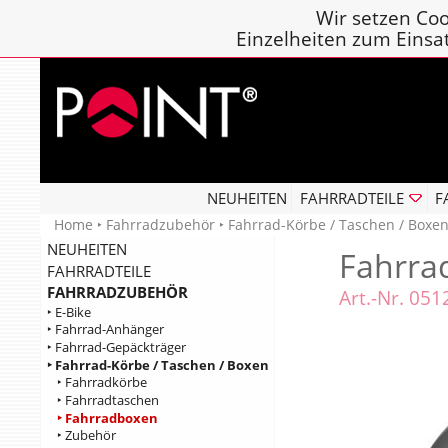
Wir setzen Coo
Einzelheiten zum Einsa
NEUHEITEN
FAHRRADTEILE
F
Home
‣
Fahrradzubehör
‣
Fahrrad-Körbe / Taschen / Boxe
NEUHEITEN
Fahrra
FAHRRADTEILE
FAHRRADZUBEHÖR
Art.-Nr. 05
‣ E-Bike
‣ Fahrrad-Anhänger
‣ Fahrrad-Gepäckträger
‣ Fahrrad-Körbe / Taschen / Boxen
‣ Fahrradkörbe
‣ Fahrradtaschen
‣ Fahrradboxen
‣ Zubehör