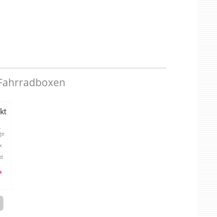
 Fahrradboxen
kträger
-
ge
x
nd
*