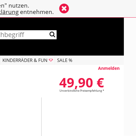
en" nutzen.
klärung
entnehmen.
KINDERRÄDER & FUN
SALE %
Anmelden
49,90 €
Unverbindliche Preisempfehlung *