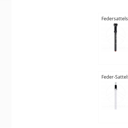
Federsattel
Feder-Satte