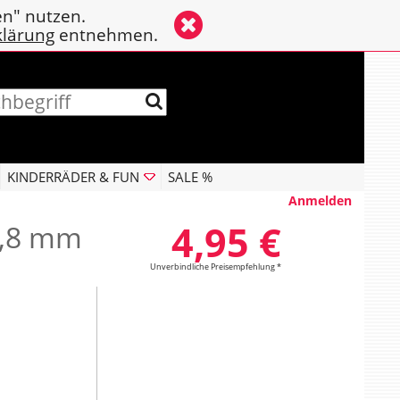
en" nutzen.
klärung
entnehmen.
KINDERRÄDER & FUN
SALE %
Anmelden
4,95 €
5,8 mm
Unverbindliche Preisempfehlung *