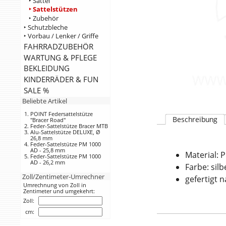
‣ Sättel
‣ Sattelstützen
‣ Zubehör
‣ Schutzbleche
‣ Vorbau / Lenker / Griffe
FAHRRADZUBEHÖR
WARTUNG & PFLEGE
BEKLEIDUNG
KINDERRÄDER & FUN
SALE %
Beliebte Artikel
POINT Federsattelstütze
Beschreibung
"Bracer Road"
Feder-Sattelstütze Bracer MTB
Alu-Sattelstütze DELUXE, Ø
26,8 mm
Feder-Sattelstütze PM 1000
AD - 25,8 mm
Material: 
Feder-Sattelstütze PM 1000
AD - 26,2 mm
Farbe: silb
Zoll/Zentimeter-Umrechner
gefertigt 
Umrechnung von Zoll in
Zentimeter und umgekehrt:
Zoll:
cm: