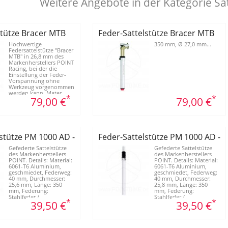
Weitere Angebote in der Kategorie Sa
stütze Bracer MTB
Feder-Sattelstütze Bracer MTB
Hochwertige
350 mm, Ø 27,0 mm...
Federsattelstütze "Bracer
MTB" in 26,8 mm des
Markenherstellers POINT
Racing, bei der die
Einstellung der Feder-
Vorspannung ohne
Werkzeug vorgenommen
werden kann. Mater...
*
*
79,00 €
79,00 €
lstütze PM 1000 AD - 25,6 mm
Feder-Sattelstütze PM 1000 AD - 
Gefederte Sattelstütze
Gefederte Sattelstütze
des Markenherstellers
des Markenherstellers
POINT. Details: Material:
POINT. Details: Material:
6061-T6 Aluminium,
6061-T6 Aluminium,
geschmiedet, Federweg:
geschmiedet, Federweg:
40 mm, Durchmesser:
40 mm, Durchmesser:
25,6 mm, Länge: 350
25,8 mm, Länge: 350
mm, Federung:
mm, Federung:
Stahlfeder / ...
Stahlfeder / ...
*
*
39,50 €
39,50 €