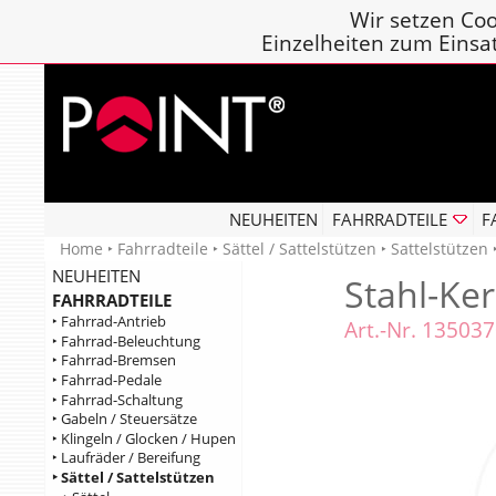
Wir setzen Coo
Einzelheiten zum Einsa
NEUHEITEN
FAHRRADTEILE
F
Home
‣
Fahrradteile
‣
Sättel / Sattelstützen
‣
Sattelstützen
NEUHEITEN
Stahl-Ke
FAHRRADTEILE
‣ Fahrrad-Antrieb
Art.-Nr. 13503
‣ Fahrrad-Beleuchtung
‣ Fahrrad-Bremsen
‣ Fahrrad-Pedale
‣ Fahrrad-Schaltung
‣ Gabeln / Steuersätze
‣ Klingeln / Glocken / Hupen
‣ Laufräder / Bereifung
‣ Sättel / Sattelstützen