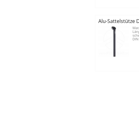
Alu-Sattelstütze
Mat
Län
schw
DIN 