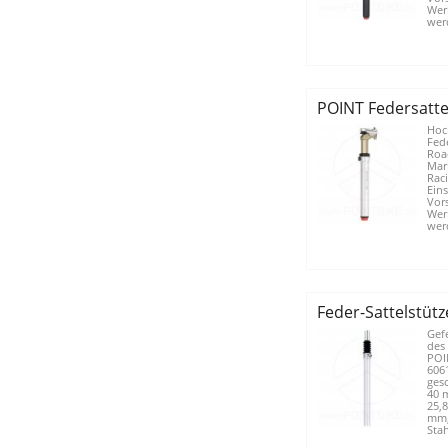
Wer
wer
POINT Federsatte
Hoc
Fede
Roa
Mar
Raci
Eins
Vor
Wer
werd
Feder-Sattelstüt
Gefe
des
POIN
606
ges
40 
25,
mm,
Stah