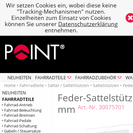
Wir setzen Cookies ein, wobei diese keine
"Tracking-Mechanismen" nutzen.
Einzelheiten zum Einsatz von Cookies
können Sie unserer
Datenschutzerklärung
entnehmen.
NEUHEITEN
FAHRRADTEILE
FAHRRADZUBEHÖR
WA
Home
‣
Fahrradteile
‣
Sättel / Sattelstützen
‣
Sattelstützen
‣ Fede
NEUHEITEN
Feder-Sattelstüt
FAHRRADTEILE
‣ Fahrrad-Antrieb
mm
Art.-Nr. 30075701
‣ Fahrrad-Beleuchtung
‣ Fahrrad-Bremsen
‣ Fahrrad-Pedale
‣ Fahrrad-Schaltung
‣ Gabeln / Steuersätze