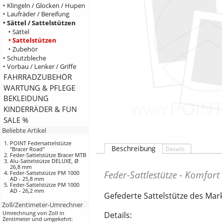
‣ Klingeln / Glocken / Hupen
‣ Laufräder / Bereifung
‣ Sättel / Sattelstützen
‣ Sättel
‣ Sattelstützen
‣ Zubehör
‣ Schutzbleche
‣ Vorbau / Lenker / Griffe
FAHRRADZUBEHÖR
WARTUNG & PFLEGE
BEKLEIDUNG
KINDERRÄDER & FUN
SALE %
Beliebte Artikel
POINT Federsattelstütze
Beschreibung
Details
"Bracer Road"
Feder-Sattelstütze Bracer MTB
Alu-Sattelstütze DELUXE, Ø
26,8 mm
Feder-Sattlestütze - Komfort
Feder-Sattelstütze PM 1000
AD - 25,8 mm
Feder-Sattelstütze PM 1000
AD - 26,2 mm
Gefederte Sattelstütze des Mar
Zoll/Zentimeter-Umrechner
Umrechnung von Zoll in
Details:
Zentimeter und umgekehrt: