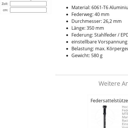
Zoll:
Material: 6061-T6 Alumin
cm:
Federweg: 40 mm
Durchmesser: 26,2 mm
Länge: 350 mm
Federung: Stahlfeder / E
einstellbare Vorspannung
Belastung: max. Körperge
Gewicht: 580 g
Weitere An
Federsattelstütz
Hoc
Fede
MTB
Mar
Raci
Eins
Vor