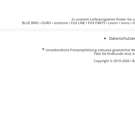
In unserem Lieferprogramm finden Sie 
BLUE BIRD
•
DURO
•
endzone
•
FOX LINE
•
FOX PARTS
•
Levior
•
monz
•
O
Datenschutzer
*
Unverbindliche Preisempfehlung inklusive gesetzlicher Meh
Falls Sie Endkunde sind, k
Copyright © 2019-2026 • 