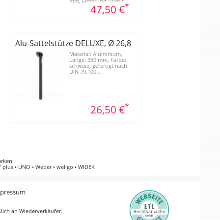
mm, Federung: Stahlf...
*
47,50 €
mm
Alu-Sattelstütze DELUXE, Ø 26,8 mm
Material: Aluminium,
Länge: 350 mm, Farbe:
schwarz, gefertigt nach
DIN 79.100...
*
26,50 €
arken
:
 plus
•
UNO
•
Weber
•
wellgo
•
WIDEK
pressum
ßlich an Wiederverkäufer.