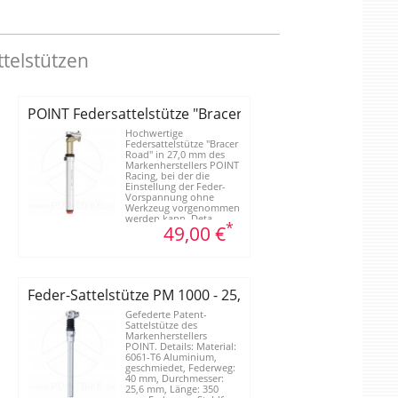
ttelstützen
POINT Federsattelstütze "Bracer Road"
Hochwertige
Federsattelstütze "Bracer
Road" in 27,0 mm des
Markenherstellers POINT
Racing, bei der die
Einstellung der Feder-
Vorspannung ohne
Werkzeug vorgenommen
werden kann. Deta...
*
49,00 €
25,8 mm
Feder-Sattelstütze PM 1000 - 25,6 mm
Gefederte Patent-
Sattelstütze des
Markenherstellers
POINT. Details: Material:
6061-T6 Aluminium,
geschmiedet, Federweg:
40 mm, Durchmesser:
25,6 mm, Länge: 350