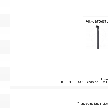
Alu-Sattels
In un
BLUE BIRD
•
DURO
•
endzone
•
FOX L
*
Unverbindliche Preisem