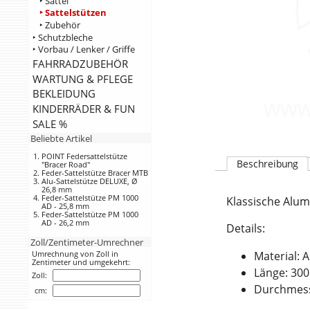
‣ Sättel
‣ Sattelstützen
‣ Zubehör
‣ Schutzbleche
‣ Vorbau / Lenker / Griffe
FAHRRADZUBEHÖR
WARTUNG & PFLEGE
BEKLEIDUNG
KINDERRÄDER & FUN
SALE %
Beliebte Artikel
POINT Federsattelstütze
Beschreibung
"Bracer Road"
Feder-Sattelstütze Bracer MTB
Alu-Sattelstütze DELUXE, Ø
26,8 mm
Feder-Sattelstütze PM 1000
Klassische Alum
AD - 25,8 mm
Feder-Sattelstütze PM 1000
AD - 26,2 mm
Details:
Zoll/Zentimeter-Umrechner
Umrechnung von Zoll in
Material: 
Zentimeter und umgekehrt:
Länge: 30
Zoll:
Durchmess
cm: