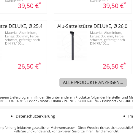
Stahlfeder / ...
Stahlfeder / ...
*
*
39,50 €
39,50 €
tütze DELUXE, Ø 25,4 mm
Alu-Sattelstütze DELUXE, Ø 26,0 
Material: Aluminium,
Material: Aluminium,
Länge: 350 mm, Farbe:
Länge: 350 mm, Farbe:
schwarz, gefertigt nach
schwarz, gefertigt nach
DIN 79.100...
DIN 79.100...
*
*
26,50 €
26,50 €
ALLE PRODUKTE ANZEIGEN...
serem Lieferprogramm finden Sie unter anderem Produkte folgender
Hersteller und M
INE
•
FOX PARTS
•
Levior
•
monz
•
Olona
•
POINT
•
POINT RACING
•
Polisport
•
SECURITY
Datenschutzerklärung
Im
pfehlung inklusive gesetzlicher Mehrwertsteuer - Diese Website richtet sich ausschlie
Falls Sie Endkunde sind, kontaktieren Sie bitte Ihren Händler vor Ort.