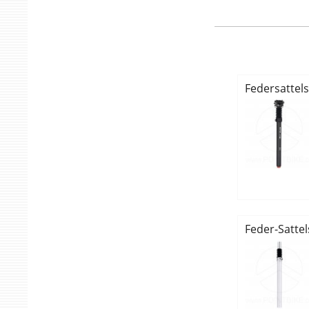
Federsattel
Feder-Satte