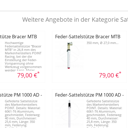
Weitere Angebote in der Kategorie Sa
stütze Bracer MTB
Feder-Sattelstütze Bracer MTB
Hochwertige
350 mm, Ø 27,0 mm...
Federsattelstütze "Bracer
MTB" in 26,8 mm des
Markenherstellers POINT
Racing, bei der die
Einstellung der Feder-
Vorspannung ohne
Werkzeug vorgenommen
werden kann. Mater...
*
*
79,00 €
79,00 €
lstütze PM 1000 AD - 25,6 mm
Feder-Sattelstütze PM 1000 AD - 
Gefederte Sattelstütze
Gefederte Sattelstütze
des Markenherstellers
des Markenherstellers
POINT. Details: Material:
POINT. Details: Material:
6061-T6 Aluminium,
6061-T6 Aluminium,
geschmiedet, Federweg:
geschmiedet, Federweg:
40 mm, Durchmesser:
40 mm, Durchmesser:
25,6 mm, Länge: 350
25,8 mm, Länge: 350
mm, Federung:
mm, Federung: