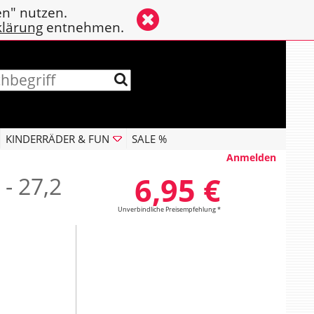
en" nutzen.
klärung
entnehmen.
KINDERRÄDER & FUN
SALE %
Anmelden
6,95 €
- 27,2
Unverbindliche Preisempfehlung *