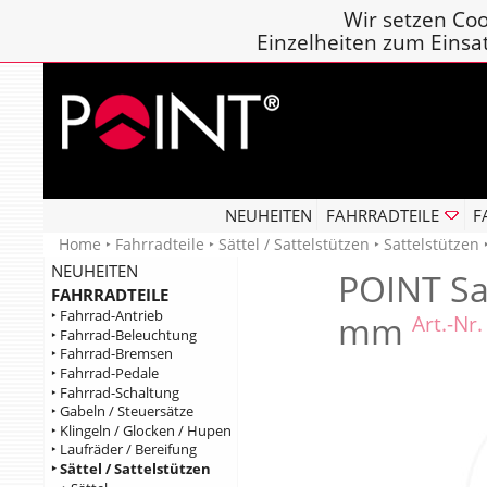
Wir setzen Coo
Einzelheiten zum Einsa
NEUHEITEN
FAHRRADTEILE
F
Home
‣
Fahrradteile
‣
Sättel / Sattelstützen
‣
Sattelstützen
NEUHEITEN
POINT Sa
FAHRRADTEILE
‣ Fahrrad-Antrieb
mm
Art.-Nr
‣ Fahrrad-Beleuchtung
‣ Fahrrad-Bremsen
‣ Fahrrad-Pedale
‣ Fahrrad-Schaltung
‣ Gabeln / Steuersätze
‣ Klingeln / Glocken / Hupen
‣ Laufräder / Bereifung
‣ Sättel / Sattelstützen