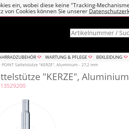
kies ein, wobei diese keine "Tracking-Mechanism
tz von Cookies können Sie unserer
Datenschutzer
AHRRADZUBEHÖR
WARTUNG & PFLEGE
BEKLEIDUNG
‣ POINT Sattelstütze "KERZE", Aluminium - 27,2 mm
ttelstütze "KERZE", Aluminium 
. 13529200