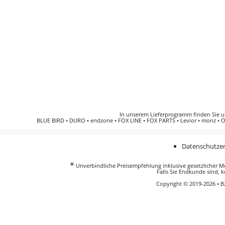
In unserem Lieferprogramm finden Sie 
BLUE BIRD
•
DURO
•
endzone
•
FOX LINE
•
FOX PARTS
•
Levior
•
monz
•
O
Datenschutzer
*
Unverbindliche Preisempfehlung inklusive gesetzlicher Meh
Falls Sie Endkunde sind, k
Copyright © 2019-2026 • 