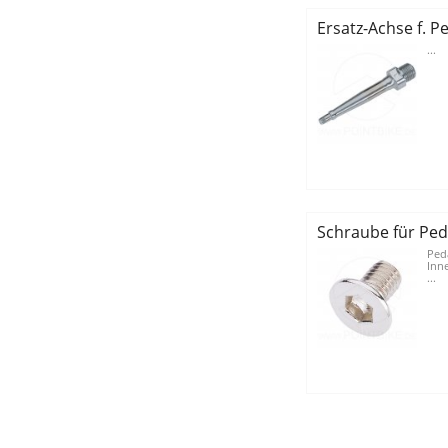
Ersatz-Achse f. P
...
Schraube für Ped
Ped
Inne
...