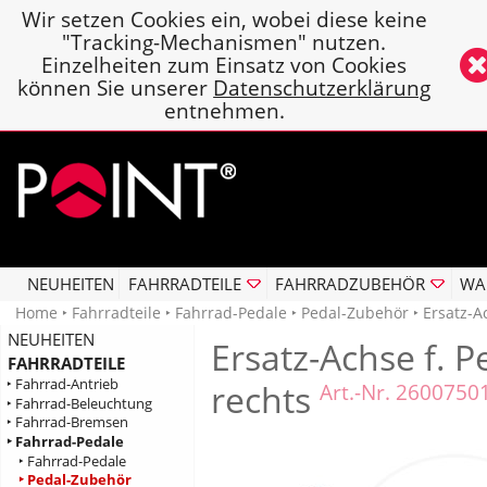
Wir setzen Cookies ein, wobei diese keine
"Tracking-Mechanismen" nutzen.
Einzelheiten zum Einsatz von Cookies
können Sie unserer
Datenschutzerklärung
entnehmen.
NEUHEITEN
FAHRRADTEILE
FAHRRADZUBEHÖR
WA
Home
‣
Fahrradteile
‣
Fahrrad-Pedale
‣
Pedal-Zubehör
‣ Ersatz-A
NEUHEITEN
Ersatz-Achse f. 
FAHRRADTEILE
‣ Fahrrad-Antrieb
rechts
Art.-Nr. 2600750
‣ Fahrrad-Beleuchtung
‣ Fahrrad-Bremsen
‣ Fahrrad-Pedale
‣ Fahrrad-Pedale
‣ Pedal-Zubehör