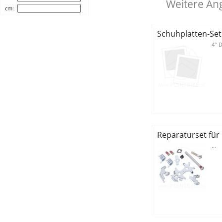
Weitere An
cm:
Schuhplatten-Set 
4° D
Reparaturset für 
...