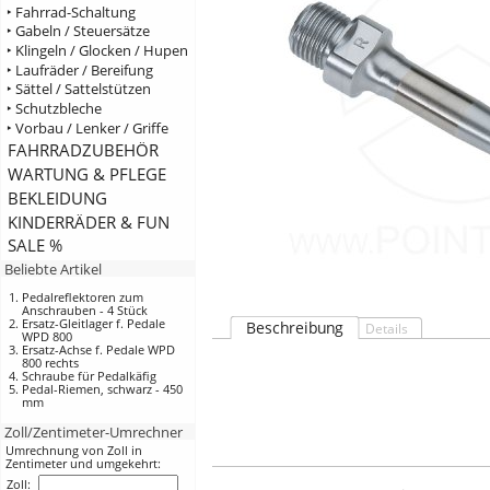
‣ Fahrrad-Schaltung
‣ Gabeln / Steuersätze
‣ Klingeln / Glocken / Hupen
‣ Laufräder / Bereifung
‣ Sättel / Sattelstützen
‣ Schutzbleche
‣ Vorbau / Lenker / Griffe
FAHRRADZUBEHÖR
WARTUNG & PFLEGE
BEKLEIDUNG
KINDERRÄDER & FUN
SALE %
Beliebte Artikel
Pedalreflektoren zum
Anschrauben - 4 Stück
Ersatz-Gleitlager f. Pedale
Beschreibung
Details
WPD 800
Ersatz-Achse f. Pedale WPD
800 rechts
Schraube für Pedalkäfig
Pedal-Riemen, schwarz - 450
mm
Zoll/Zentimeter-Umrechner
Umrechnung von Zoll in
Zentimeter und umgekehrt:
Zoll: