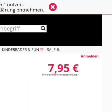
en" nutzen.
klärung
entnehmen.
KINDERRÄDER & FUN
SALE %
Anmelden
7,95 €
Unverbindliche Preisempfehlung *