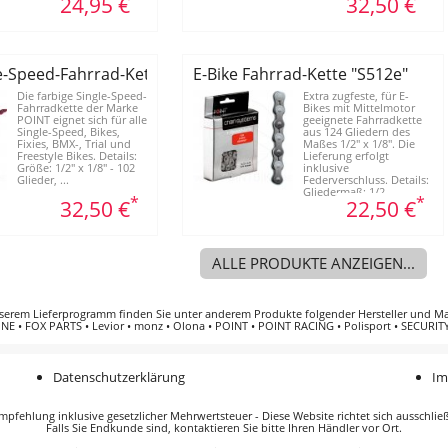
24,95 €
32,50 €
e-Speed-Fahrrad-Kette "Magic Colour"
E-Bike Fahrrad-Kette "S512e"
Die farbige Single-Speed-
Extra zugfeste, für E-
Fahrradkette der Marke
Bikes mit Mittelmotor
POINT eignet sich für alle
geeignete Fahrradkette
Single-Speed, Bikes,
aus 124 Gliedern des
Fixies, BMX-, Trial und
Maßes 1/2" x 1/8". Die
Freestyle Bikes. Details:
Lieferung erfolgt
Größe: 1/2" x 1/8" - 102
inklusive
Glieder, ...
Federverschluss. Details:
Gliedermaß: 1/2...
*
*
32,50 €
22,50 €
ALLE PRODUKTE ANZEIGEN...
serem Lieferprogramm finden Sie unter anderem Produkte folgender
Hersteller und M
INE
•
FOX PARTS
•
Levior
•
monz
•
Olona
•
POINT
•
POINT RACING
•
Polisport
•
SECURITY
Datenschutzerklärung
Im
pfehlung inklusive gesetzlicher Mehrwertsteuer - Diese Website richtet sich ausschlie
Falls Sie Endkunde sind, kontaktieren Sie bitte Ihren Händler vor Ort.