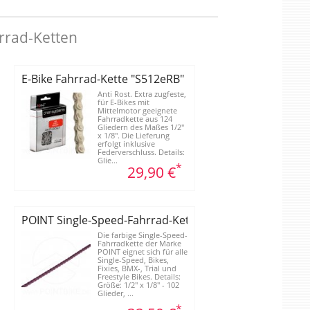
rrad-Ketten
 "Magic Colour"
E-Bike Fahrrad-Kette "S512eRB"
Anti Rost. Extra zugfeste,
für E-Bikes mit
Mittelmotor geeignete
Fahrradkette aus 124
Gliedern des Maßes 1/2"
x 1/8". Die Lieferung
erfolgt inklusive
Federverschluss. Details:
Glie...
*
29,90 €
 "Magic Colour"
POINT Single-Speed-Fahrrad-Kette "Magic Colour"
Die farbige Single-Speed-
Fahrradkette der Marke
POINT eignet sich für alle
Single-Speed, Bikes,
Fixies, BMX-, Trial und
Freestyle Bikes. Details:
Größe: 1/2" x 1/8" - 102
Glieder, ...
*