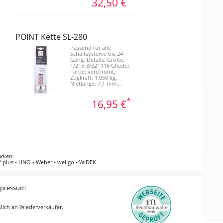
32,50 €
POINT Kette SL-280
Passend für alle
Schaltsysteme bis 24
Gang. Details: Größe:
1/2" x 3/32" 116 Glieder,
Farbe: verchromt,
Zugkraft: 1.050 kg,
Nietlänge: 7,1 mm...
*
16,95 €
arken
:
 plus
•
UNO
•
Weber
•
wellgo
•
WIDEK
pressum
ßlich an Wiederverkäufer.