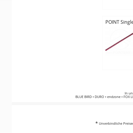
POINT Singl
In un
BLUE BIRD
•
DURO
•
endzone
•
FOX L
*
Unverbindliche Preisem