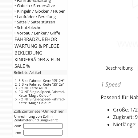
‣ Fahrrad-Schaltung
‣ Gabeln / Steuersätze
‣ Klingeln / Glocken / Hupen
‣ Laufräder / Bereifung
‣ Sättel / Sattelstützen
‣ Schutzbleche
‣ Vorbau / Lenker / Griffe
FAHRRADZUBEHÖR
WARTUNG & PFLEGE
BEKLEIDUNG
KINDERRÄDER & FUN
SALE %
Beschreibung
Beliebte Artikel
E-Bike Fahrrad-Kette "S512H"
1 Speed
E-Bike Fahrrad-Kette "S512e"
POINT Kette 410N
POINT Single-Speed-Fahrrad-
Kette "Magic Colour"
Passend für Na
POINT Single-Speed-Fahrrad-
Kette "Magic Colour"
Größe: 1/2"
Zoll/Zentimeter-Umrechner
Zugkraft: 
Umrechnung von Zoll in
Zentimeter und umgekehrt:
Nietlänge:
Zoll:
cm: