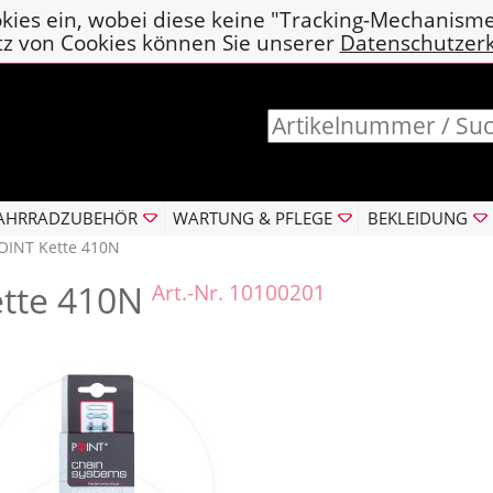
kies ein, wobei diese keine "Tracking-Mechanism
tz von Cookies können Sie unserer
Datenschutzer
AHRRADZUBEHÖR
WARTUNG & PFLEGE
BEKLEIDUNG
OINT Kette 410N
ette 410N
Art.-Nr. 10100201