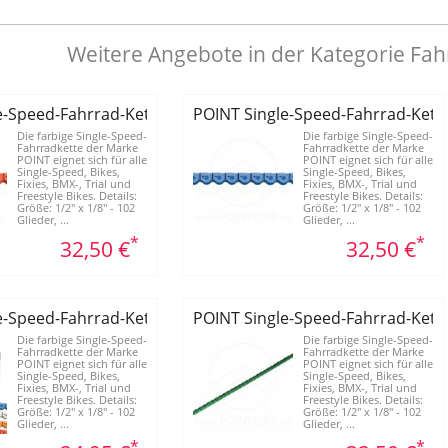
Weitere Angebote in der Kategorie Fah
e-Speed-Fahrrad-Kette "Magic Colour"
POINT Single-Speed-Fahrrad-Kette
Die farbige Single-Speed-
Die farbige Single-Speed-
Fahrradkette der Marke
Fahrradkette der Marke
POINT eignet sich für alle
POINT eignet sich für alle
Single-Speed, Bikes,
Single-Speed, Bikes,
Fixies, BMX-, Trial und
Fixies, BMX-, Trial und
Freestyle Bikes. Details:
Freestyle Bikes. Details:
Größe: 1/2" x 1/8" - 102
Größe: 1/2" x 1/8" - 102
Glieder, ...
Glieder, ...
*
*
32,50 €
32,50 €
e-Speed-Fahrrad-Kette "Magic Colour"
POINT Single-Speed-Fahrrad-Kette
Die farbige Single-Speed-
Die farbige Single-Speed-
Fahrradkette der Marke
Fahrradkette der Marke
POINT eignet sich für alle
POINT eignet sich für alle
Single-Speed, Bikes,
Single-Speed, Bikes,
Fixies, BMX-, Trial und
Fixies, BMX-, Trial und
Freestyle Bikes. Details:
Freestyle Bikes. Details:
Größe: 1/2" x 1/8" - 102
Größe: 1/2" x 1/8" - 102
Glieder, ...
Glieder, ...
*
*