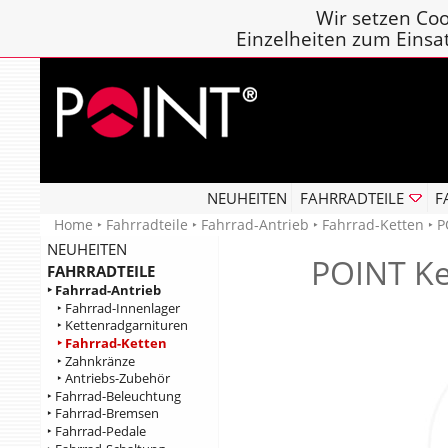
Wir setzen Coo
Einzelheiten zum Einsa
NEUHEITEN
FAHRRADTEILE
F
Home
‣
Fahrradteile
‣
Fahrrad-Antrieb
‣
Fahrrad-Ketten
‣ P
NEUHEITEN
POINT K
FAHRRADTEILE
‣ Fahrrad-Antrieb
‣ Fahrrad-Innenlager
‣ Kettenradgarnituren
‣ Fahrrad-Ketten
‣ Zahnkränze
‣ Antriebs-Zubehör
‣ Fahrrad-Beleuchtung
‣ Fahrrad-Bremsen
‣ Fahrrad-Pedale