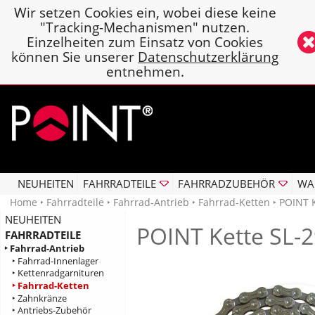
Wir setzen Cookies ein, wobei diese keine
"Tracking-Mechanismen" nutzen.
Einzelheiten zum Einsatz von Cookies
können Sie unserer
Datenschutzerklärung
entnehmen.
NEUHEITEN
FAHRRADTEILE
FAHRRADZUBEHÖR
WA
Home
‣
Fahrradteile
‣
Fahrrad-Antrieb
‣
Fahrrad-Ketten
‣ POINT K
NEUHEITEN
POINT Kette SL-
FAHRRADTEILE
‣ Fahrrad-Antrieb
‣ Fahrrad-Innenlager
‣ Kettenradgarnituren
‣ Fahrrad-Ketten
‣ Zahnkränze
‣ Antriebs-Zubehör