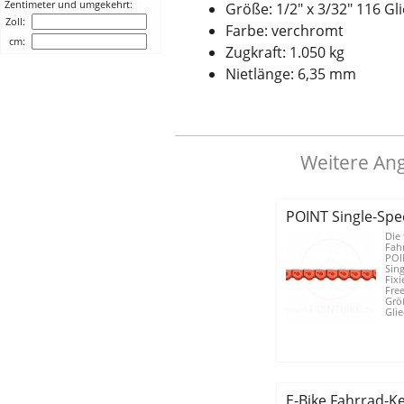
Zentimeter und umgekehrt:
Größe: 1/2" x 3/32" 116 Gl
Zoll:
Farbe: verchromt
cm:
Zugkraft: 1.050 kg
Nietlänge: 6,35 mm
Weitere Ang
POINT Single-Spe
Die 
Fah
POIN
Sing
Fixi
Free
Größ
Glie
E-Bike Fahrrad-K