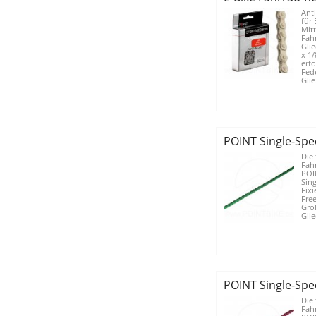
Anti
für 
Mit
Fah
Gli
x 1/
erfo
Fede
Glie.
POINT Single-Spe
Die 
Fah
POIN
Sing
Fixi
Free
Größ
Glie
POINT Single-Spe
Die 
Fah