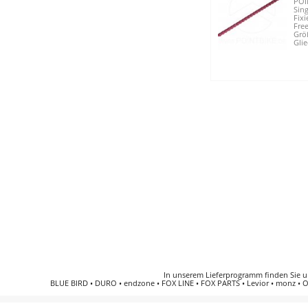
POIN
Sing
Fixi
Free
Größ
Glie
In unserem Lieferprogramm finden Sie 
BLUE BIRD
•
DURO
•
endzone
•
FOX LINE
•
FOX PARTS
•
Levior
•
monz
•
O