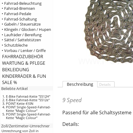
‣ Fahrrad-Beleuchtung
‣ Fahrrad-Bremsen
‣ Fahrrad-Pedale
‣ Fahrrad-Schaltung
‣ Gabeln / Steuersätze
‣ Klingeln / Glocken / Hupen
‣ Laufräder / Bereifung
‣ Sättel / Sattelstützen
‣ Schutzbleche
‣ Vorbau / Lenker / Griffe
FAHRRADZUBEHÖR
WARTUNG & PFLEGE
BEKLEIDUNG
KINDERRÄDER & FUN
SALE %
Beschreibung
Details
Beliebte Artikel
E-Bike Fahrrad-Kette "S512H"
9 Speed
E-Bike Fahrrad-Kette "S512e"
POINT Kette 410N
POINT Single-Speed-Fahrrad-
Kette "Magic Colour"
Passend für alle Schaltsysteme 
POINT Single-Speed-Fahrrad-
Kette "Magic Colour"
Details:
Zoll/Zentimeter-Umrechner
Umrechnung von Zoll in