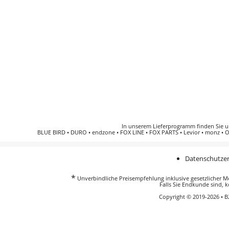
In unserem Lieferprogramm finden Sie 
BLUE BIRD
•
DURO
•
endzone
•
FOX LINE
•
FOX PARTS
•
Levior
•
monz
•
O
Datenschutzer
*
Unverbindliche Preisempfehlung inklusive gesetzlicher Meh
Falls Sie Endkunde sind, k
Copyright © 2019-2026 • 