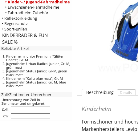
‣ Kinder- / Jugend-Fahrradhelme
‣ Erwachsenen-Fahrradhelme
‣ Fahrradhelm-Zubehör
‣ Reflektorkleidung
‣ Regenschutz
‣ Sport-Brillen
KINDERRÄDER & FUN
SALE %
Beliebte Artikel
Kinderhelm Junior Premium, "Glitter
Hearts", Gr. M
Jugendhelm Urban Radical Junior, Gr. M,
grün-matt
Jugendhelm Status Junior, Gr-M, green
black matt
Kinderhelm "Kailu blue matt", Gr. M
Jugendhelm Status Junior, Gr. M, blue
black matt
Beschreibung
Details
Zoll/Zentimeter-Umrechner
Umrechnung von Zoll in
Zentimeter und umgekehrt:
Kinderhelm
Zoll:
cm:
Formschöner und hochw
Markenherstellers Levio