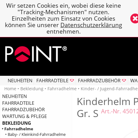
Wir setzen Cookies ein, wobei diese keine
"Tracking-Mechanismen" nutzen.
Einzelheiten zum Einsatz von Cookies
können Sie unserer
Datenschutzerklärung
entnehmen.
NEUHEITEN
FAHRRADTEILE
FAHRRADZUBEHÖR
WA
Home
‣
Bekleidung
‣
Fahrradhelme
‣
Kinder- / Jugend-Fahrradh
NEUHEITEN
Kinderhelm P
FAHRRADTEILE
FAHRRADZUBEHÖR
Gr. S
Art.-Nr. 450
WARTUNG & PFLEGE
BEKLEIDUNG
‣ Fahrradhelme
‣ Baby- / Kleinkind-Fahrradhelme