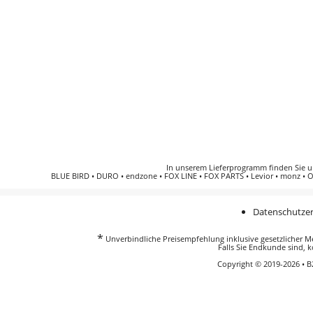
In unserem Lieferprogramm finden Sie 
BLUE BIRD
•
DURO
•
endzone
•
FOX LINE
•
FOX PARTS
•
Levior
•
monz
•
O
Datenschutzer
*
Unverbindliche Preisempfehlung inklusive gesetzlicher Meh
Falls Sie Endkunde sind, k
Copyright © 2019-2026 • 