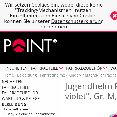
Wir setzen Cookies ein, wobei diese keine
"Tracking-Mechanismen" nutzen.
Einzelheiten zum Einsatz von Cookies
können Sie unserer
Datenschutzerklärung
entnehmen.
NEUHEITEN
FAHRRADTEILE
FAHRRADZUBEHÖR
WA
Home
‣
Bekleidung
‣
Fahrradhelme
‣
Kinder- / Jugend-Fahrradh
NEUHEITEN
Jugendhelm P
FAHRRADTEILE
FAHRRADZUBEHÖR
violet", Gr. M
WARTUNG & PFLEGE
BEKLEIDUNG
‣ Fahrradhelme
‣ Baby- / Kleinkind-Fahrradhelme