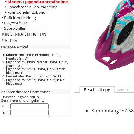
‣ Kinder- / Jugend-Fahrradhelme
‣ Erwachsenen-Fahrradhelme
‣ Fahrradhelm-Zubehör
‣ Reflektorkleidung
‣ Regenschutz
‣ Sport-Brillen
KINDERRÄDER & FUN
SALE %
Beliebte Artikel
Kinderhelm Junior Premium, "Glitter
Hearts", Gr. M
Jugendhelm Urban Radical Junior, Gr. M,
grün-matt
Jugendhelm Status Junior, Gr-M, green
black matt
Kinderhelm "Kailu blue matt", Gr. M
Jugendhelm Status Junior, Gr. M, blue
black matt
Beschreibung
Details
Zoll/Zentimeter-Umrechner
Umrechnung von Zoll in
Zentimeter und umgekehrt:
Zoll:
Kopfumfang: 52-5
cm: