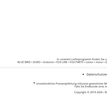
In unserem Lieferprogramm finden Sie 
BLUE BIRD
•
DURO
•
endzone
•
FOX LINE
•
FOX PARTS
•
Levior
•
monz
•
O
Datenschutzer
*
Unverbindliche Preisempfehlung inklusive gesetzlicher Meh
Falls Sie Endkunde sind, k
Copyright © 2019-2026 • 