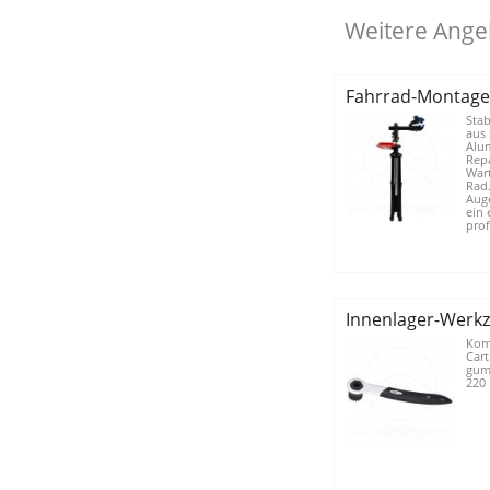
Weitere Ange
Fahrrad-Montage
Stab
aus 
Alum
Rep
War
Rad.
Aug
ein
prof
Innenlager-Werkz
Kom
Cart
gumm
220 