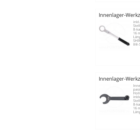
Innenlager-Werk
inkl.
Stel
8-ka
16 
Län
SHI
II®-
Innenlager-Werk
Inne
pas
Holl
inkl
Stel
8-ka
16 m
Läng