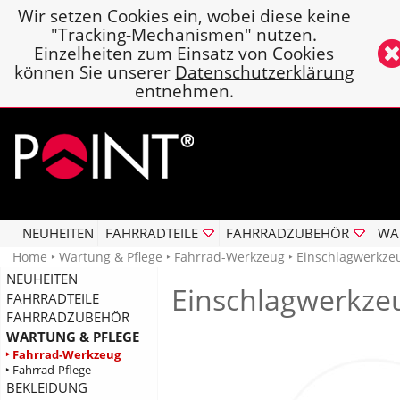
Wir setzen Cookies ein, wobei diese keine
"Tracking-Mechanismen" nutzen.
Einzelheiten zum Einsatz von Cookies
können Sie unserer
Datenschutzerklärung
entnehmen.
NEUHEITEN
FAHRRADTEILE
FAHRRADZUBEHÖR
WA
Home
‣
Wartung & Pflege
‣
Fahrrad-Werkzeug
‣ Einschlagwerkze
NEUHEITEN
Einschlagwerkz
FAHRRADTEILE
FAHRRADZUBEHÖR
WARTUNG & PFLEGE
‣ Fahrrad-Werkzeug
‣ Fahrrad-Pflege
BEKLEIDUNG