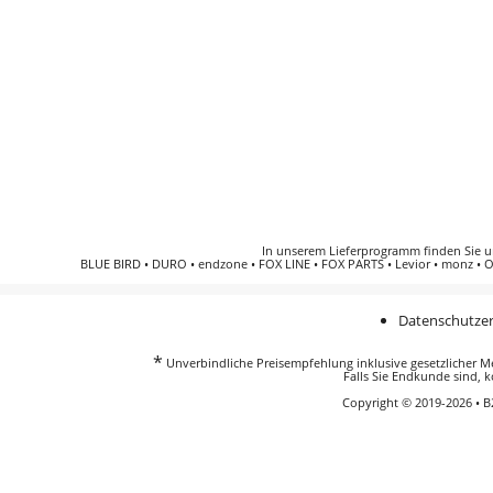
In unserem Lieferprogramm finden Sie 
BLUE BIRD
•
DURO
•
endzone
•
FOX LINE
•
FOX PARTS
•
Levior
•
monz
•
O
Datenschutzer
*
Unverbindliche Preisempfehlung inklusive gesetzlicher Meh
Falls Sie Endkunde sind, k
Copyright © 2019-2026 • 