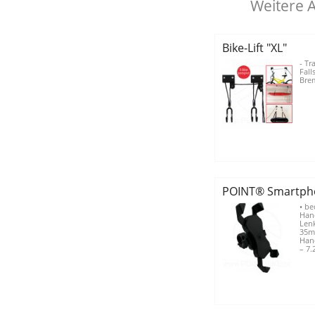
Weitere 
Bike-Lift "XL"
- Tr
Fall
Brem
POINT® Smartph
• be
Hand
Lenk
35mm
Hand
– 7.2