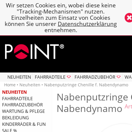
Wir setzen Cookies ein, wobei diese keine
"Tracking-Mechanismen" nutzen.
Einzelheiten zum Einsatz von Cookies
können Sie unserer
Datenschutzerklärung
entnehmen.
NEUHEITEN
FAHRRADTEILE
FAHRRADZUBEHÖR
WA
Home
‣
Neuheiten
‣ Nabenputzringe Chenille f. Nabendynamo
NEUHEITEN
Nabenputzringe C
FAHRRADTEILE
FAHRRADZUBEHÖR
Nabendynamo
Ar
WARTUNG & PFLEGE
BEKLEIDUNG
KINDERRÄDER & FUN
SALE %