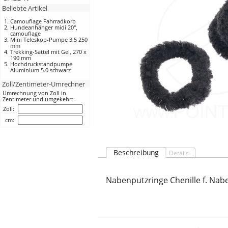
Beliebte Artikel
Camouflage Fahrradkorb
Hundeanhänger midi 20",
camouflage
Mini Teleskop-Pumpe 3.5 250
mm
Trekking-Sattel mit Gel, 270 x
190 mm
Hochdruckstandpumpe
Aluminium 5.0 schwarz
Zoll/Zentimeter-Umrechner
Umrechnung von Zoll in
Zentimeter und umgekehrt:
Zoll:
cm:
Beschreibung
Details
Nabenputzringe Chenille f. N