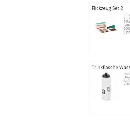
Flickzeug Set 2
Inha
Vulk
1 Ra
Gum
5060
(Spor
Trinkflasche Was
tran
Druc
Auf
750m