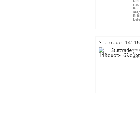
Kin
nach
Kuns
auf
Reif
Befe
Stützräder 14"-16
weis
Dir
Rah