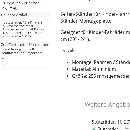
‣ Cityroller & Zubehör
SALE %
Seiten-Ständer für Kinder-Fahr
Beliebte Artikel
Ständer-Montageplatte.
Stützräder, 16-20" - weiß
Sicherheitswimpel
Sicherheitswimpel Disney
Geeignet für Kinder-Fahräder m
Stützräder, 10-12" - weiß
Stützräder 10"-12"
cm (20" - 24").
Zoll/Zentimeter-Umrechner
Umrechnung von Zoll in
Details:
Zentimeter und umgekehrt:
Zoll:
Montage: Rahmen / Stände
cm:
Material: Aluminium
Größe: 255 mm (gemessen
Weitere Angebo
Stützräder, 16-20"
Dies