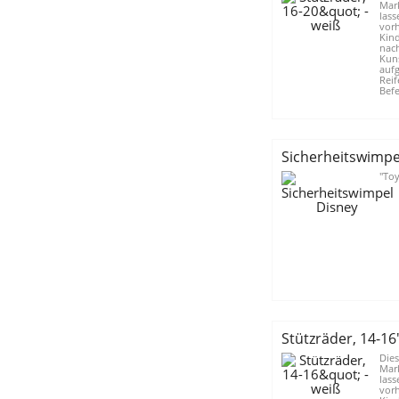
Mark
lass
vor
Kin
nach
Kuns
auf
Reif
Befe
Sicherheitswimpe
"Toy 
Stützräder, 14-16"
Dies
Mark
lass
vor