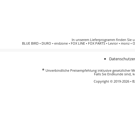
In unserem Lieferprogramm finden Sie 
BLUE BIRD
•
DURO
•
endzone
•
FOX LINE
•
FOX PARTS
•
Levior
•
monz
•
O
Datenschutzer
*
Unverbindliche Preisempfehlung inklusive gesetzlicher Meh
Falls Sie Endkunde sind, k
Copyright © 2019-2026 • 