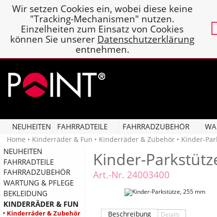
Wir setzen Cookies ein, wobei diese keine
"Tracking-Mechanismen" nutzen.
Einzelheiten zum Einsatz von Cookies
können Sie unserer
Datenschutzerklärung
entnehmen.
NEUHEITEN
FAHRRADTEILE
FAHRRADZUBEHÖR
WA
Home
‣
Kinderräder & Fun
‣
Kinderräder & Zubehör
‣ Kinder-Par
NEUHEITEN
Kinder-Parkstüt
FAHRRADTEILE
FAHRRADZUBEHÖR
Art.-Nr. 24003400
WARTUNG & PFLEGE
BEKLEIDUNG
KINDERRÄDER & FUN
‣ Kinderräder & Zubehör
Beschreibung
Details