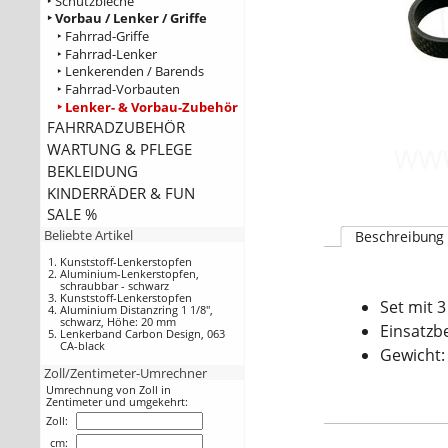
‣ Schutzbleche
‣ Vorbau / Lenker / Griffe
‣ Fahrrad-Griffe
‣ Fahrrad-Lenker
‣ Lenkerenden / Barends
‣ Fahrrad-Vorbauten
‣ Lenker- & Vorbau-Zubehör
FAHRRADZUBEHÖR
WARTUNG & PFLEGE
BEKLEIDUNG
KINDERRÄDER & FUN
SALE %
Beliebte Artikel
Beschreibung
Kunststoff-Lenkerstopfen
Aluminium-Lenkerstopfen,
schraubbar - schwarz
Kunststoff-Lenkerstopfen
Set mit 3
Aluminium Distanzring 1 1/8",
schwarz, Höhe: 20 mm
Einsatzb
Lenkerband Carbon Design, 063
CA-black
Gewicht:
Zoll/Zentimeter-Umrechner
Umrechnung von Zoll in
Zentimeter und umgekehrt:
Zoll:
cm: