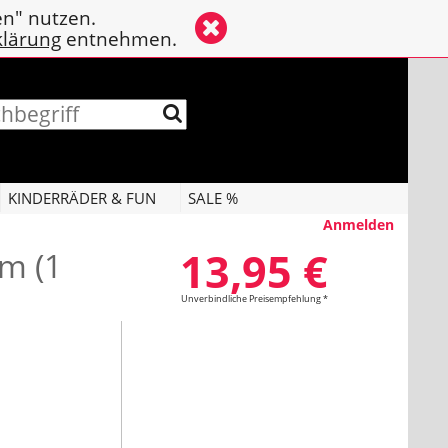
en" nutzen.
klärung
entnehmen.
KINDERRÄDER & FUN
SALE %
Anmelden
13,95 €
m (1
Unverbindliche Preisempfehlung *