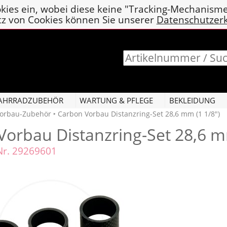
kies ein, wobei diese keine "Tracking-Mechanism
tz von Cookies können Sie unserer
Datenschutzer
AHRRADZUBEHÖR
WARTUNG & PFLEGE
BEKLEIDUNG
Vorbau-Zubehör
‣ Carbon Vorbau Distanzring-Set 28,6 mm (1 1/8")
Vorbau Distanzring-Set 28,6 m
-Nr. 29269601