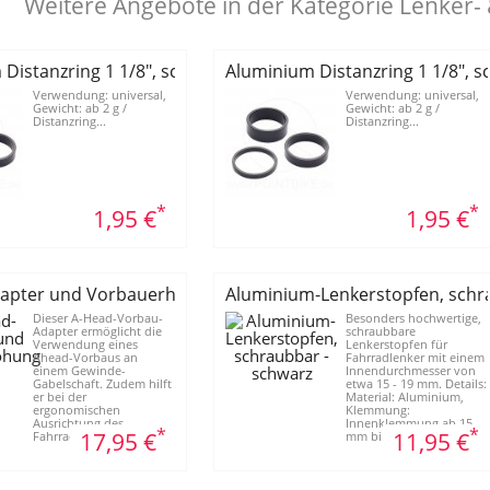
Weitere Angebote in der Kategorie Lenker
Distanzring 1 1/8", schwarz, Höhe: 20 mm
Aluminium Distanzring 1 1/8", 
Verwendung: universal,
Verwendung: universal,
Gewicht: ab 2 g /
Gewicht: ab 2 g /
Distanzring...
Distanzring...
*
*
1,95 €
1,95 €
apter und Vorbauerhöhung
Aluminium-Lenkerstopfen, schr
Dieser A-Head-Vorbau-
Besonders hochwertige,
Adapter ermöglicht die
schraubbare
Verwendung eines
Lenkerstopfen für
Ahead-Vorbaus an
Fahrradlenker mit einem
einem Gewinde-
Innendurchmesser von
Gabelschaft. Zudem hilft
etwa 15 - 19 mm. Details:
er bei der
Material: Aluminium,
ergonomischen
Klemmung:
Ausrichtung des
Innenklemmung ab 15
*
*
17,95 €
11,95 €
Fahrradlenkers und der...
mm bi...