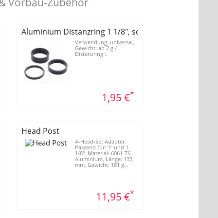
- & Vorbau-Zubehör
schwarz, Höhe: 3 mm
Aluminium Distanzring 1 1/8", schwarz, Höhe: 5 mm
Verwendung: universal,
Gewicht: ab 2 g /
Distanzring...
*
1,95 €
aubbar - schwarz
Head Post
A-Head-Set Adapter
Passend für: 1" und 1
1/8", Material: 6061-T6
Aluminium, Länge: 133
mm, Gewicht: 181 g...
*
11,95 €