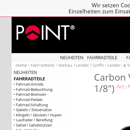
Wir setzen Coo
Einzelheiten zum Einsa
NEUHEITEN
FAHRRADTEILE
F
Home
‣
Fahrradteile
‣
Vorbau / Lenker / Griffe
‣
Lenker- & 
NEUHEITEN
Carbon 
FAHRRADTEILE
‣ Fahrrad-Antrieb
1/8")
Art.
‣ Fahrrad-Beleuchtung
‣ Fahrrad-Bremsen
‣ Fahrrad-Pedale
‣ Fahrrad-Schaltung
‣ Gabeln / Steuersätze
‣ Klingeln / Glocken / Hupen
‣ Laufräder / Bereifung
‣ Sättel / Sattelstützen