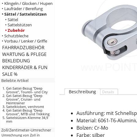
‣ Klingeln / Glocken / Hupen
‣ Laufräder / Bereifung
‣ Sättel / Sattelstützen
‣ Sättel
‣ Sattelstützen
‣ Zubehör
‣ Schutzbleche
‣ Vorbau / Lenker / Griffe
FAHRRADZUBEHÖR
WARTUNG & PFLEGE
BEKLEIDUNG
KINDERRÄDER & FUN
SALE %
Beliebte Artikel
Gel-Sattel-Bezug "Deep
Beschreibung
Details
Groove", Touren- und City
Gel-Sattel-Bezug "Deep
Groove", Cruiser- und
Heimtrainer
Sattelkloben, verchromt
Gel-Sattel-Bezug "Deep
Ausführung: mit Schnells
Groove", MTB und Trekking
Sattelstützen-Klemme 34,9
Material: 6061-T6-Alumin
mm
Bolzen: Cr-Mo
Zoll/Zentimeter-Umrechner
Farbe: silber
Umrechnung von Zoll in