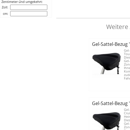
Zentimeter und umgekehrt:
Zoll:
cm:
Weitere
Gel-Sattel-Bezug
Gel-
Tour
Dies
Gel
Zon
Ihne
Kom
zud
Fahr
Gel-Sattel-Bezug
Gel-
Crui
Heim
Dies
Gel
Zon