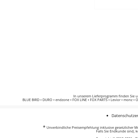
In unserem Lieferprogramm finden Sie 
BLUE BIRD
•
DURO
•
endzone
•
FOX LINE
•
FOX PARTS
•
Levior
•
monz
•
O
Datenschutzer
*
Unverbindliche Preisempfehlung inklusive gesetzlicher Meh
Falls Sie Endkunde sind, k