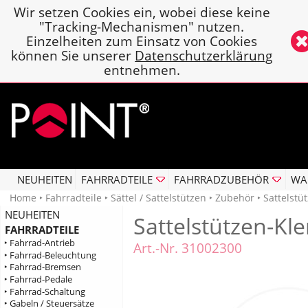
Wir setzen Cookies ein, wobei diese keine
"Tracking-Mechanismen" nutzen.
Einzelheiten zum Einsatz von Cookies
können Sie unserer
Datenschutzerklärung
entnehmen.
NEUHEITEN
FAHRRADTEILE
FAHRRADZUBEHÖR
WA
Home
‣
Fahrradteile
‣
Sättel / Sattelstützen
‣
Zubehör
‣ Sattelst
NEUHEITEN
Sattelstützen-K
FAHRRADTEILE
‣ Fahrrad-Antrieb
Art.-Nr. 31002300
‣ Fahrrad-Beleuchtung
‣ Fahrrad-Bremsen
‣ Fahrrad-Pedale
‣ Fahrrad-Schaltung
‣ Gabeln / Steuersätze