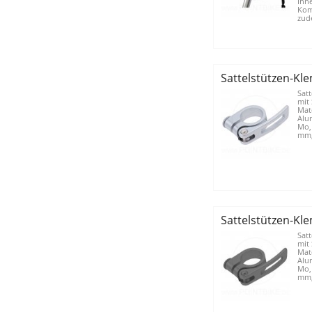
Ihne
Kom
zude
Sattelstützen-K
Sat
mit 
Mate
Alu
Mo,
mm, 
Sattelstützen-K
Sat
mit 
Mate
Alu
Mo,
mm, 