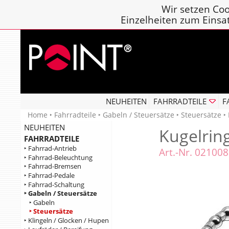
Wir setzen Coo
Einzelheiten zum Einsa
NEUHEITEN
FAHRRADTEILE
F
Home
‣
Fahrradteile
‣
Gabeln / Steuersätze
‣
Steuersätze
‣ 
NEUHEITEN
Kugelrin
FAHRRADTEILE
‣ Fahrrad-Antrieb
Art.-Nr. 02100
‣ Fahrrad-Beleuchtung
‣ Fahrrad-Bremsen
‣ Fahrrad-Pedale
‣ Fahrrad-Schaltung
‣ Gabeln / Steuersätze
‣ Gabeln
‣ Steuersätze
‣ Klingeln / Glocken / Hupen