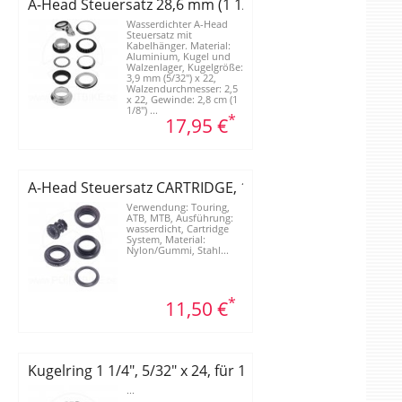
") verchromt
A-Head Steuersatz 28,6 mm (1 1/8")
Wasserdichter A-Head
Steuersatz mit
Kabelhänger. Material:
Aluminium, Kugel und
Walzenlager, Kugelgröße:
3,9 mm (5/32") x 22,
Walzendurchmesser: 2,5
x 22, Gewinde: 2,8 cm (1
1/8") ...
*
17,95 €
hwarz
A-Head Steuersatz CARTRIDGE, 1 1/8", schwarz
Verwendung: Touring,
ATB, MTB, Ausführung:
wasserdicht, Cartridge
System, Material:
Nylon/Gummi, Stahl...
*
11,50 €
 1/8" Gabeln
Kugelring 1 1/4", 5/32" x 24, für 1 1/4" Gabeln
...