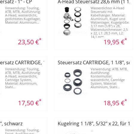
rsatz - 1" - CP
A-Head Steuersatz 28,6 mm (1 1/8
Verwendung: Touring,
Wasserdichter A-Head
ATB, MTB, Ausführung:
Steuersatz mit
A-Head, wasserdicht,
Kabelhänger. Material:
gedichtetes Kugellager,
Aluminium, Kugel und
Material: Aluminium...
Walzenlager, Kugelgröße:
3,17 mm (1/8") x 28,
Walzendurchmesser: 2,5
x 22, L1: 28,5 mm, L2:
14,1 mm,...
*
*
23,50 €
19,95 €
ersatz CARTRIDGE, 1 1/8", schwarz
Steuersatz CARTRIDGE, 1 1/8", sc
Verwendung: Touring,
Verwendung: ATB. MTB,
ATB, MTB, Ausführung:
Ausführung:
A-Head, wasserdicht,
Kontermutter,
Cartridge System,
wasserdicht, Cartridge
Material: Aluminium,
System, Material:
Stahl...
Aluminium, Stahl...
*
*
17,50 €
18,95 €
", schwarz
Kugelring 1 1/8", 5/32" x 22, für 1
Verwendung: Touring,
...
Sport, Ausführung: