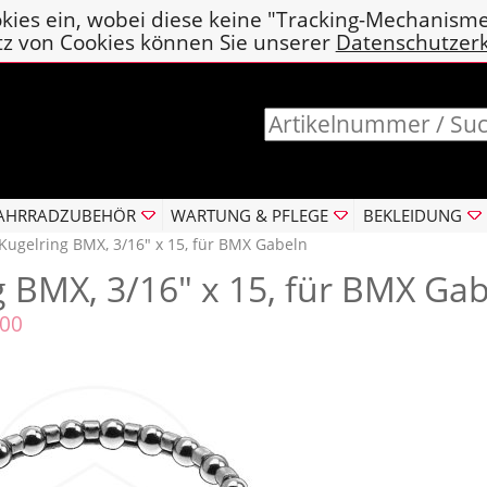
kies ein, wobei diese keine "Tracking-Mechanism
tz von Cookies können Sie unserer
Datenschutzer
AHRRADZUBEHÖR
WARTUNG & PFLEGE
BEKLEIDUNG
Kugelring BMX, 3/16" x 15, für BMX Gabeln
g BMX, 3/16" x 15, für BMX Ga
800