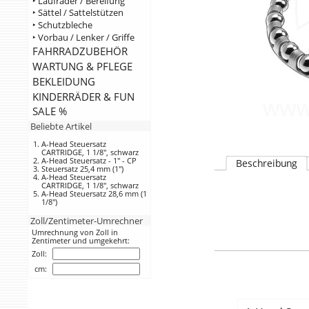
‣ Laufräder / Bereifung
‣ Sättel / Sattelstützen
‣ Schutzbleche
‣ Vorbau / Lenker / Griffe
FAHRRADZUBEHÖR
WARTUNG & PFLEGE
BEKLEIDUNG
KINDERRÄDER & FUN
SALE %
Beliebte Artikel
A-Head Steuersatz
CARTRIDGE, 1 1/8", schwarz
A-Head Steuersatz - 1" - CP
Beschreibung
Steuersatz 25,4 mm (1")
A-Head Steuersatz
CARTRIDGE, 1 1/8", schwarz
A-Head Steuersatz 28,6 mm (1
1/8")
Zoll/Zentimeter-Umrechner
Umrechnung von Zoll in
Zentimeter und umgekehrt:
Zoll:
cm: