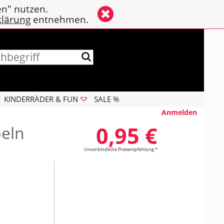
en" nutzen.
klärung
entnehmen.
KINDERRÄDER & FUN
SALE %
Anmelden
0,95 €
beln
Unverbindliche Preisempfehlung *