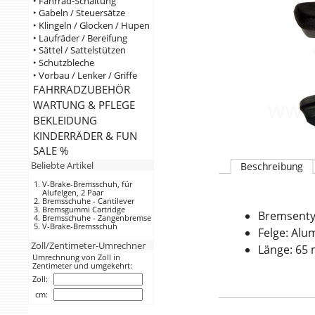
‣ Fahrrad-Schaltung
‣ Gabeln / Steuersätze
‣ Klingeln / Glocken / Hupen
‣ Laufräder / Bereifung
‣ Sättel / Sattelstützen
‣ Schutzbleche
‣ Vorbau / Lenker / Griffe
FAHRRADZUBEHÖR
WARTUNG & PFLEGE
BEKLEIDUNG
KINDERRÄDER & FUN
SALE %
Beliebte Artikel
Beschreibung
V-Brake-Bremsschuh, für
Alufelgen, 2 Paar
Bremsschuhe - Cantilever
Bremsgummi Cartridge
Bremsentyp
Bremsschuhe - Zangenbremse
V-Brake-Bremsschuh
Felge: Alu
Zoll/Zentimeter-Umrechner
Länge: 65
Umrechnung von Zoll in
Zentimeter und umgekehrt:
Zoll:
cm: