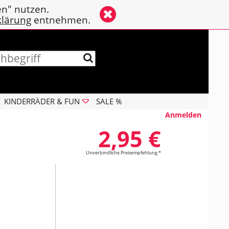
en" nutzen.
klärung
entnehmen.
KINDERRÄDER & FUN
SALE %
Anmelden
2,95 €
Unverbindliche Preisempfehlung *