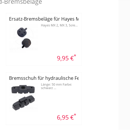
ad-Bremsbeläge
 Deore M515, M495 und kompatible
Ersatz-Bremsbeläge für Hayes MX 2, MX 3 und Sole
Hayes MX 2, MX 3, Sole...
*
9,95 €
gen, 2 Paar auf Karte
Bremsschuh für hydraulische Felgenbremse
Länge: 50 mm Farbe:
schwarz ...
*
6,95 €