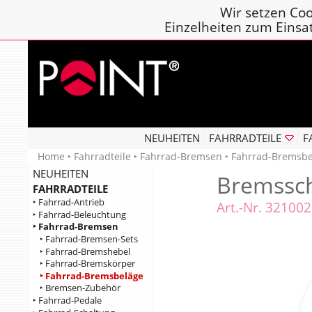
Wir setzen Coo
Einzelheiten zum Einsa
NEUHEITEN
FAHRRADTEILE
F
Home
‣
Fahrradteile
‣
Fahrrad-Bremsen
‣
Fahrrad-Bremsbe
NEUHEITEN
Bremssch
FAHRRADTEILE
‣ Fahrrad-Antrieb
Art.-Nr. 32100
‣ Fahrrad-Beleuchtung
‣ Fahrrad-Bremsen
‣ Fahrrad-Bremsen-Sets
‣ Fahrrad-Bremshebel
‣ Fahrrad-Bremskörper
‣ Fahrrad-Bremsbeläge
‣ Bremsen-Zubehör
‣ Fahrrad-Pedale