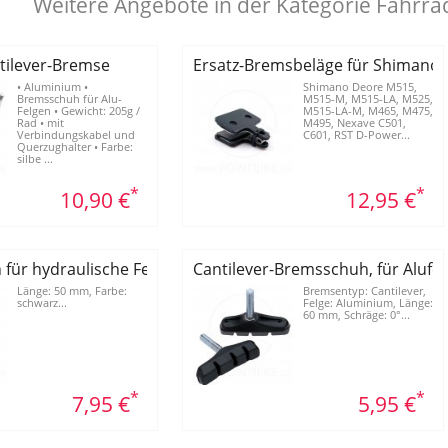
Weitere Angebote in der Kategorie Fahrr
tilever-Bremse
Ersatz-Bremsbeläge für Shimano
• Aluminium •
Shimano Deore M515,
Bremsschuh für Alu-
M515-M, M515-LA, M525,
Felgen • Gewicht: 205g /
M515-LA-M, M465, M475,
Rad • mit
M495, Nexave C501,
Verbindungskabel und
C601, RST D-Power...
Querzughalter • Farbe:
silbe ...
*
*
10,90 €
12,95 €
für hydraulische Felgenbremse
Cantilever-Bremsschuh, für Alufel
Länge: 50 mm, Farbe:
Bremsentyp: Cantilever,
schwarz...
Felge: Aluminium, Länge:
60 mm, Schräge: 0°...
*
*
7,95 €
5,95 €