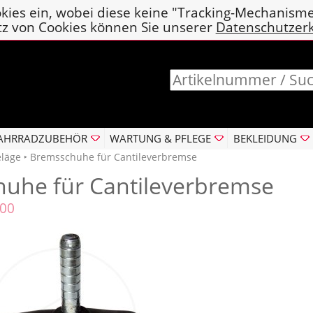
kies ein, wobei diese keine "Tracking-Mechanism
tz von Cookies können Sie unserer
Datenschutzer
AHRRADZUBEHÖR
WARTUNG & PFLEGE
BEKLEIDUNG
läge
‣ Bremsschuhe für Cantileverbremse
uhe für Cantileverbremse
200