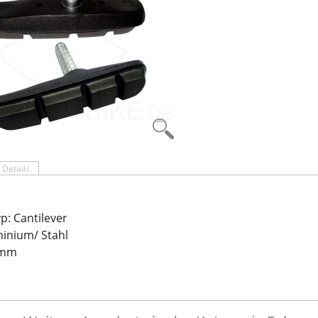
Details
: Cantilever
minium/ Stahl
 mm