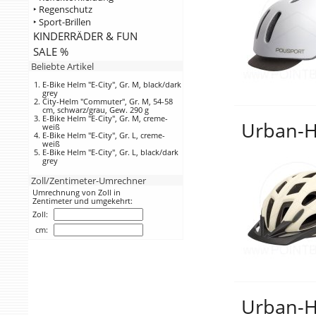
‣ Regenschutz
‣ Sport-Brillen
KINDERRÄDER & FUN
SALE %
Beliebte Artikel
E-Bike Helm "E-City", Gr. M, black/dark
grey
City-Helm "Commuter", Gr. M, 54-58
cm, schwarz/grau, Gew. 290 g
E-Bike Helm "E-City", Gr. M, creme-
Urban-He
weiß
E-Bike Helm "E-City", Gr. L, creme-
weiß
E-Bike Helm "E-City", Gr. L, black/dark
grey
Zoll/Zentimeter-Umrechner
Umrechnung von Zoll in
Zentimeter und umgekehrt:
Zoll:
cm:
Urban-He