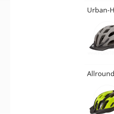
Urban-He
Allround