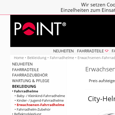
Wir setzen Coo
Einzelheiten zum Einsa
NEUHEITEN
FAHRRADTEILE
F
Home
‣
Bekleidung
‣
Fahrradhelme
‣ Erwachsenen-Fahrra
NEUHEITEN
Erwachse
FAHRRADTEILE
FAHRRADZUBEHÖR
Preis aufsteig
WARTUNG & PFLEGE
BEKLEIDUNG
‣ Fahrradhelme
‣ Baby- / Kleinkind-Fahrradhelme
City-Hel
‣ Kinder- / Jugend-Fahrradhelme
‣ Erwachsenen-Fahrradhelme
‣ Fahrradhelm-Zubehör
‣ Reflektorkleidung