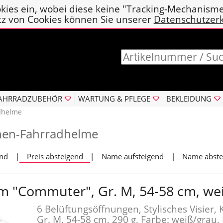
kies ein, wobei diese keine "Tracking-Mechanism
tz von Cookies können Sie unserer
Datenschutzer
AHRRADZUBEHÖR
WARTUNG & PFLEGE
BEKLEIDUNG
dhelme
nen-Fahrradhelme
end
|
Preis absteigend
|
Name aufsteigend
|
Name abste
m "Commuter", Gr. M, 54-58 cm, we
6 Belüftungsöffnungen, Stylisches Visier, 
Gr. M, 54-58 cm, 290 g, Farbe: weiß/grau,