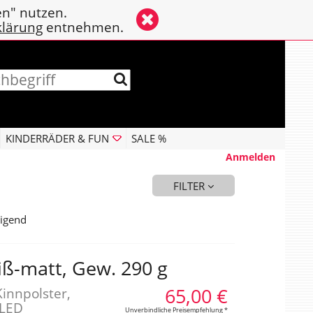
en" nutzen.
klärung
entnehmen.
KINDERRÄDER & FUN
SALE %
Anmelden
FILTER
igend
iß-matt, Gew. 290 g
65,00 €
Kinnpolster,
 LED
Unverbindliche Preisempfehlung *